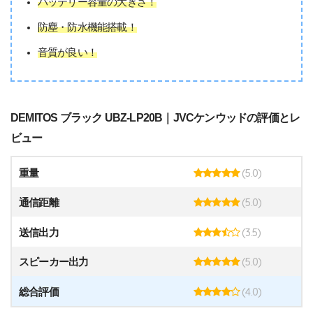
バッテリー容量の大きさ！
防塵・防水機能搭載！
音質が良い！
DEMITOS ブラック UBZ-LP20B｜JVCケンウッドの評価とレ
ビュー
(5.0)
重量
(5.0)
通信距離
(3.5)
送信出力
(5.0)
スピーカー出力
(4.0)
総合評価