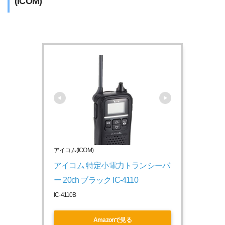
(ICOM)
アイコム(ICOM)
アイコム 特定小電力トランシーバ
ー 20ch ブラック IC-4110
IC-4110B
Amazonで見る