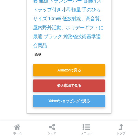
要 無線 トランシーバー 首掛けス
トラップ付き 小型軽量 手のひら
サイズ 10mW 低放射線、高音質、
屋内野外活動、ホリデーギフトに
最適 ブラック 総務省技術基準適
合商品
T899
Amazonで見る
楽天市場で見る
Yahoo!ショッピングで見る
特定小電力トランシーバー 2台セット｜wesTayinの仕様・製
ホーム
シェア
メニュー
トップ