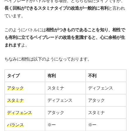
ベイブレードがバトルをする場合、どちらも似たタイプですが、
長く回転ができるスタミナタイプの改造が一般的に有利
と言われ
ています。
このようにバトルには
相性がつきものであることを知り、相性で
も有利に立てるベイブレードの改造を意識すると、心に余裕が生
まれます
よ。
ちなみに相性は以下のようになっております。
タイプ
有利
不利
アタック
スタミナ
ディフェンス
スタミナ
ディフェンス
アタック
ディフェンス
アタック
スタミナ
バランス
※ー
※ー