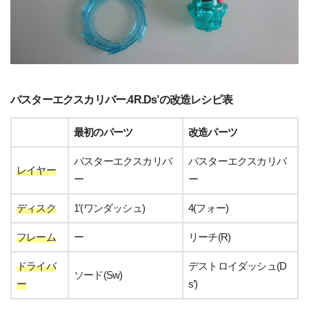
バスターエクスカリバー.4R.Ds’の改造レシピ表
最初のパーツ
改造パーツ
バスターエクスカリバ
バスターエクスカリバ
レイヤー
ー
ー
ディスク
1’(ワンダッシュ)
4(フォー)
フレーム
ー
リーチ(R)
ドライバ
デストロイダッシュ(D
ソード(Sw)
ー
s’)