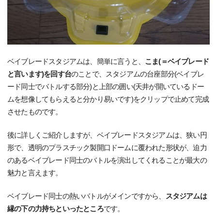
ベイブレードスタジアムは、簡単に言うと、
こま(＝ベイブレード
と言います)を回す台
のことで、スタジアムの台座部分(ベイブレ
ード同士でバトルする部分)と上部の囲い(天井が開いているドー
ムを想像してもらえると分かり易いです)をクリップで止めて完成
させたものです。
後に詳しくご紹介しますが、ベイブレードスタジアムは、狭い円
形で、透明のプラスチック製開口ドームに覆われた形状が、迫力
のあるベイブレード同士のバトルを演出してくれることが最大の
魅力と言えます。
ベイブレード同士の熱いバトルがメインですから、
スタジアムは
縁の下の力持ちといったところ
です。