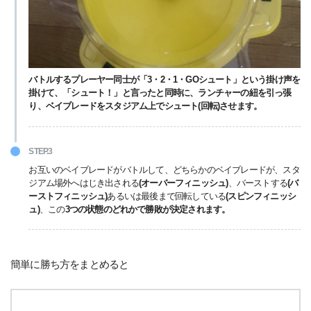
バトルするプレーヤー同士が「3・2・1・GOシュート」という掛け声を
掛けて、「シュート！」と言ったと同時に、ランチャーの紐を引っ張
り、ベイブレードをスタジアム上でシュート(回転)させます。
STEP.3
お互いのベイブレードがバトルして、どちらかのベイブレードが、スタ
ジアム場外へはじき出される
(オーバーフィニッシュ)
、バーストする
(バ
ーストフィニッシュ)
あるいは最後まで回転している
(スピンフィニッシ
ュ)
、この
3つの状態のどれかで勝敗が決定されます。
簡単に勝ち方をまとめると