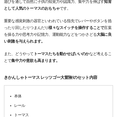
遊びを通して自然に子供の知覚力や認識力、集中力を伸ばす
知育
として人気のトーマスのおもちゃ
です。
重要な感覚刺激の器官といわれている指先でレバーやボタンを捻
ったり回したりつまんだり
様々なスイッチを操作することで
言葉
を操る力や思考力や記憶力、運動能力などをつかさどる
大脳に良
い刺激を与えられます。
また、どうやって
トーマスたちを動かせばいいのか
など考えるこ
とで
集中力や意欲も高まります。
きかんしゃトーマス レッツゴー大冒険!のセット内容
本体
レール
トーマス