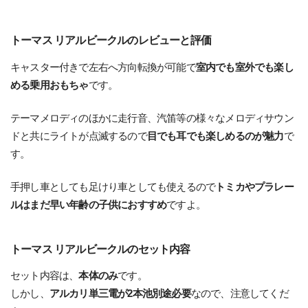
トーマス リアルビークルのレビューと評価
キャスター付きで左右へ方向転換が可能で
室内でも室外でも楽し
める乗用おもちゃ
です。
テーマメロディのほかに走行音、汽笛等の様々なメロディサウン
ドと共にライトが点滅するので
目でも耳でも楽しめるのが魅力
で
す。
手押し車としても足けり車としても使えるので
トミカやプラレー
ルはまだ早い年齢の子供におすすめ
ですよ。
トーマス リアルビークルのセット内容
セット内容は、
本体のみ
です。
しかし、
アルカリ単三電が2本池別途必要
なので、注意してくだ