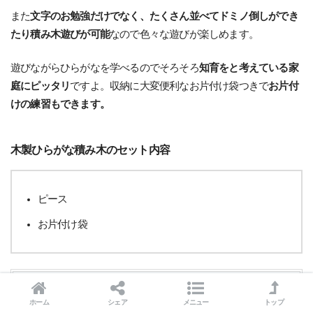
また
文字のお勉強だけでなく、たくさん並べてドミノ倒しができ
たり積み木遊びが可能
なので色々な遊びが楽しめます。
遊びながらひらがなを学べるのでそろそろ
知育をと考えている家
庭にピッタリ
ですよ。収納に大変便利なお片付け袋つきで
お片付
けの練習もできます。
木製ひらがな積み木のセット内容
ピース
お片付け袋
トーマス木製 ひらがなつみき TWT-008
ホーム
シェア
メニュー
トップ
posted with
カエレバ