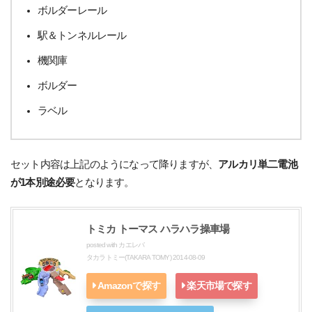
ボルダーレール
駅＆トンネルレール
機関庫
ボルダー
ラベル
セット内容は上記のようになって降りますが、
アルカリ単二電池
が1本別途必要
となります。
トミカ トーマス ハラハラ操車場
posted with
カエレバ
タカラトミー(TAKARA TOMY) 2014-08-09
Amazonで探す
楽天市場で探す