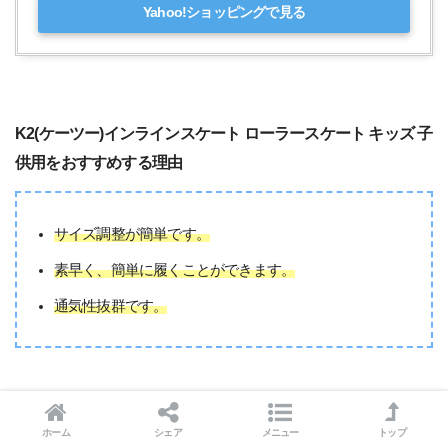
Yahoo!ショッピングで見る
K2(ケーツー)インラインスケート ローラースケート キッズ 子
供用をおすすめする理由
サイズ調整が簡単です。
素早く、簡単に履くことができます。
通気性抜群です。
K2(ケーツー)インラインスケート ローラースケート キッズ 子
供用のレビューと評価
ホーム
シェア
メニュー
トップ