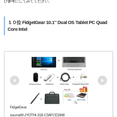
ひ参考にしてみてください。
１０位 FidgetGear 10.1″ Dual OS Tablet PC Quad
Core Intel
FidgetGear
zoumaW-JYOTHI-318-C3AFCE1848