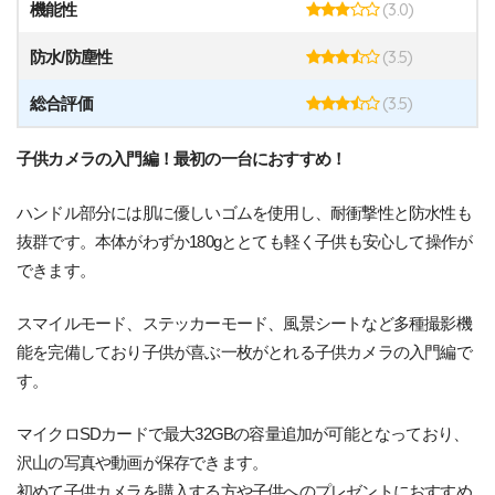
(3.0)
機能性
(3.5)
防水/防塵性
(3.5)
総合評価
子供カメラの入門編！最初の一台におすすめ！
ハンドル部分には肌に優しいゴムを使用し、耐衝撃性と防水性も
抜群です。本体がわずか180gととても軽く子供も安心して操作が
できます。
スマイルモード、ステッカーモード、風景シートなど多種撮影機
能を完備しており子供が喜ぶ一枚がとれる子供カメラの入門編で
す。
マイクロSDカードで最大32GBの容量追加が可能となっており、
沢山の写真や動画が保存できます。
初めて子供カメラを購入する方や子供へのプレゼントにおすすめ