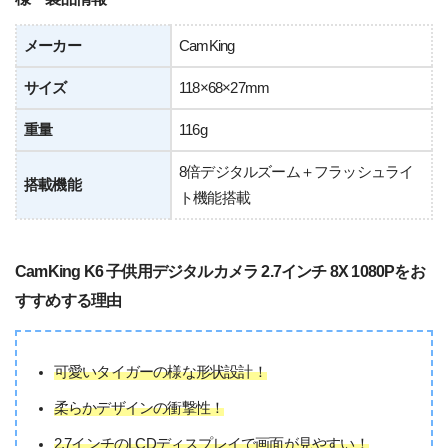
メーカー
CamKing
サイズ
118×68×27mm
重量
116g
8倍デジタルズーム＋フラッシュライ
搭載機能
ト機能搭載
CamKing K6 子供用デジタルカメラ 2.7インチ 8X 1080Pをお
すすめする理由
可愛いタイガーの様な形状設計！
柔らかデザインの衝撃性！
2.7インチのLCDディスプレイで画面が見やすい！