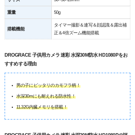
重量
50g
タイマー撮影＆連写＆顔認識＆露出補
搭載機能
正＆4倍ズーム機能搭載
DROGRACE 子供用カメラ 迷彩 水深30M防水 HD1080Pをお
すすめする理由
男の子にピッタリのカモフラ柄！
水深30mにも耐えれる防水性！
11.32G内臓メモリを搭載！
DROGRACE 子供用カメラ 迷彩 水深30M防水 HD1080Pの評