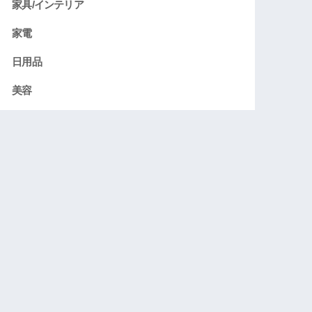
家具/インテリア
家電
日用品
美容