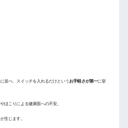
械に並べ、スイッチを入れるだけという
お手軽さが第一
に挙
スやほこりによる健康面への不安。
クが生じます。