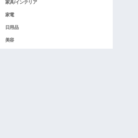
家具/インテリア
家電
日用品
美容