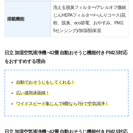
洗える脱臭フィルター/アレルオフ微細
じんHEPAフィルター/べんりコース(花
搭載機能
粉、脱臭、eco節電、おやすみ、PM2.
5センシング)/加湿/肌保湿
日立 加湿空気清浄機 ~42畳 自動おそうじ機能付き PM2.5対応
をおすすめする理由
自動でおそうじをしてくれる！
広い適用床面積！
ワイドスピード集じんで8畳なら7分で空気清浄！
日立 加湿空気清浄機 ~42畳 自動おそうじ機能付き PM2.5対応