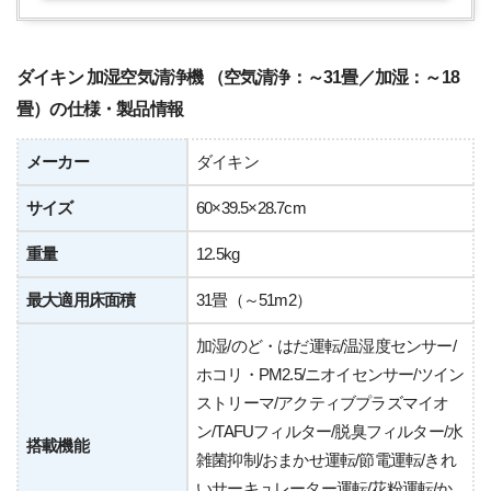
ダイキン 加湿空気清浄機 （空気清浄：～31畳／加湿：～18
畳）の仕様・製品情報
メーカー
ダイキン
サイズ
60×39.5×28.7cm
重量
12.5kg
最大適用床面積
31畳（～51m2）
加湿/のど・はだ運転/温湿度センサー/
ホコリ・PM2.5/ニオイセンサー/ツイン
ストリーマ/アクティブプラズマイオ
ン/TAFUフィルター/脱臭フィルター/水
搭載機能
雑菌抑制/おまかせ運転/節電運転/きれ
いサーキュレーター運転/花粉運転/か