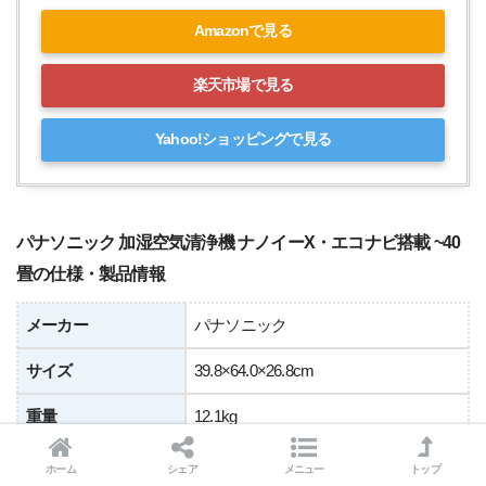
Amazonで見る
楽天市場で見る
Yahoo!ショッピングで見る
パナソニック 加湿空気清浄機 ナノイーX・エコナビ搭載 ~40
畳の仕様・製品情報
メーカー
パナソニック
サイズ
39.8×64.0×26.8cm
重量
12.1kg
最大適用床面積
40畳
ホーム
シェア
メニュー
トップ