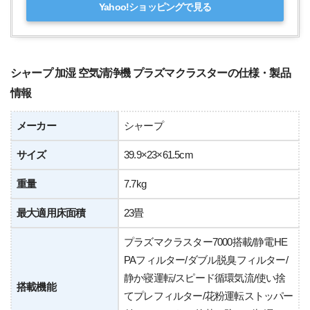
Yahoo!ショッピングで見る
シャープ 加湿 空気清浄機 プラズマクラスターの仕様・製品
情報
メーカー
シャープ
サイズ
39.9×23×61.5cm
重量
7.7kg
最大適用床面積
23畳
プラズマクラスター7000搭載/静電HE
PAフィルター/ダブル脱臭フィルター/
静か寝運転/スピード循環気流/使い捨
搭載機能
てプレフィルター/花粉運転ストッパー