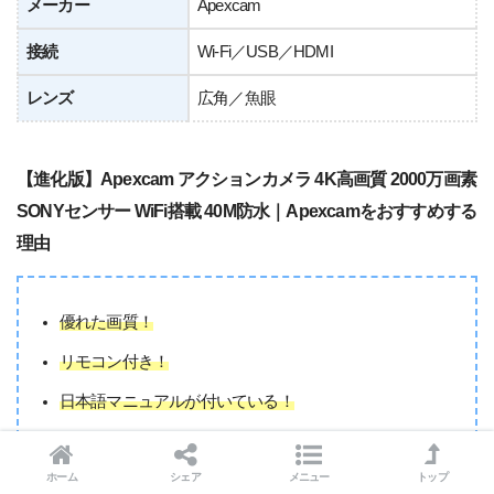
メーカー
Apexcam
接続
Wi-Fi／USB／HDMI
レンズ
広角／魚眼
【進化版】Apexcam アクションカメラ 4K高画質 2000万画素
SONYセンサー WiFi搭載 40M防水｜Apexcamをおすすめする
理由
優れた画質！
リモコン付き！
日本語マニュアルが付いている！
ホーム
シェア
メニュー
トップ