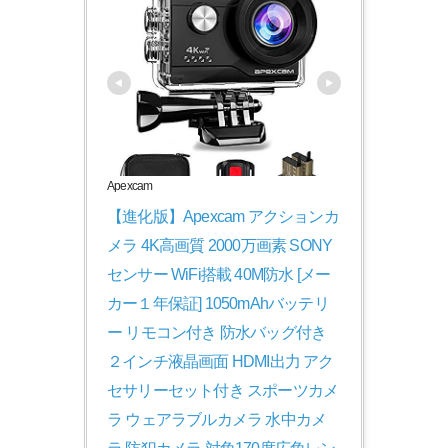
Apexcam
【進化版】Apexcam アクションカ
メラ 4K高画質 2000万画素 SONY
センサー WiFi搭載 40M防水 [メー
カー１年保証] 1050mAhバッテリ
ー リモコン付き 防水バッグ付き 
２インチ液晶画面 HDMI出力 アク
セサリーセット付き スポーツカメ
ラ ウェアラブルカメラ 水中カメ