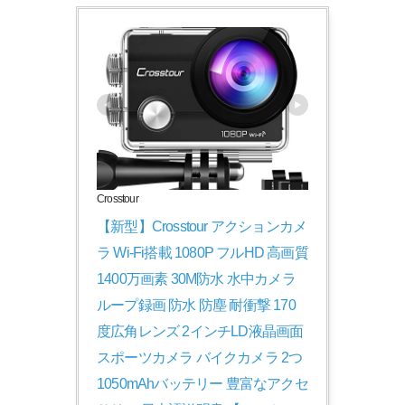
Crosstour
【新型】Crosstour アクションカメ
ラ Wi-Fi搭載 1080P フルHD 高画質 
1400万画素 30M防水 水中カメラ 
ループ録画 防水 防塵 耐衝撃 170
度広角レンズ 2インチLD液晶画面
スポーツカメラ バイクカメラ 2つ
1050mAhバッテリー 豊富なアクセ